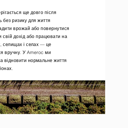
рігається ще довго після
ь без ризику для життя
садити врожай або повернутися
и свій дохід або працювати на
, селищах і селах — це
ся вручну. У Ameroc ми
а відновити нормальне життя
йонах.