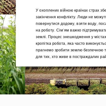
У охоплених війною країнах страх збе
закінчення конфлікту. Люди не можут
повернутися додому, взяти воду, по
на роботу. Сім’ям важко підтримуват
землі. Процес знешкодження у містах
кропітка робота, яка часто виконуєть
прагнемо зробити землю безпечною т
для тих, хто живе в постраждалих ра