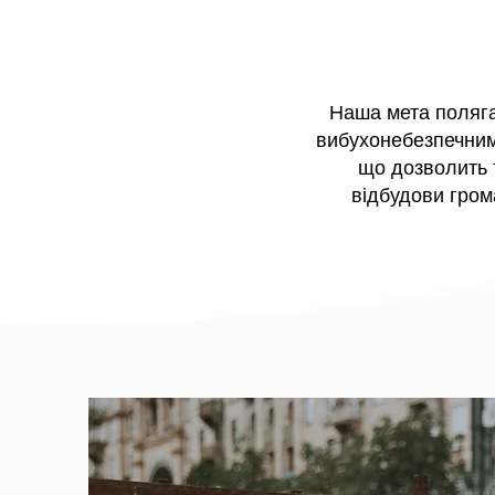
Наша мета поляга
вибухонебезпечними
що дозволить 
відбудови грома