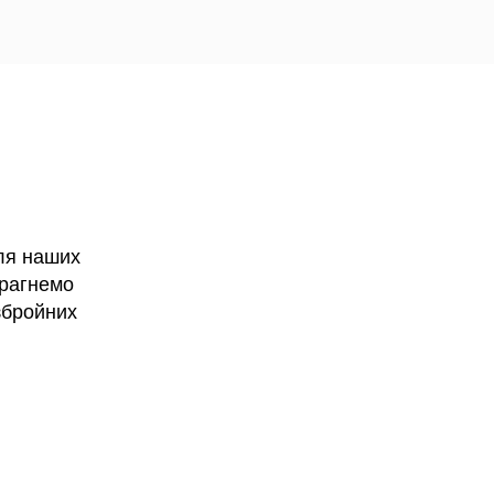
ля наших
прагнемо
 збройних