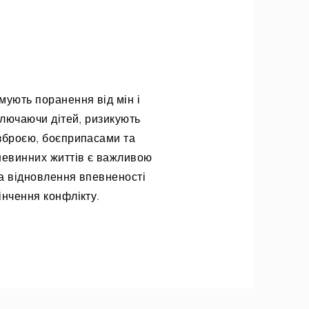
мують поранення від мін і
ключаючи дітей, ризикують
 зброєю, боєприпасами та
 невинних життів є важливою
а відновлення впевненості
інчення конфлікту.