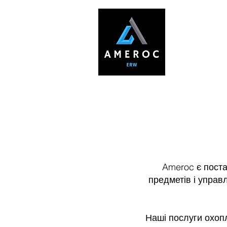
Г
Ameroc є пост
предметів і управ
Наші послуги охопл