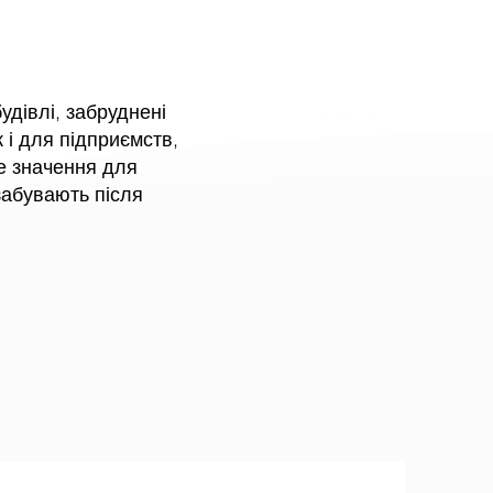
дівлі, забруднені
 і для підприємств,
е значення для
 забувають після