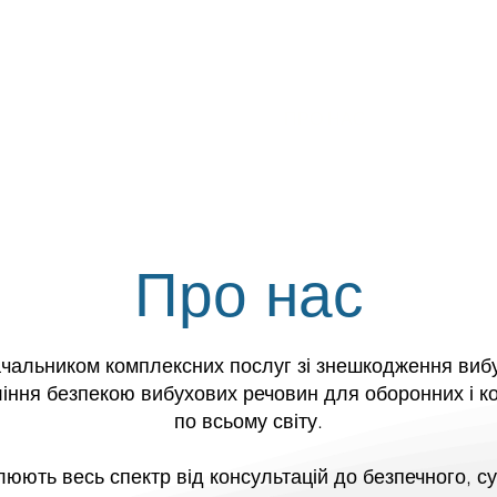
OЛОВНА СТОРІНКА
ПРО НАС
Про нас
ачальником комплексних послуг зі знешкодження виб
ління безпекою вибухових речовин для оборонних і ко
по всьому світу.
юють весь спектр від консультацій до безпечного, с