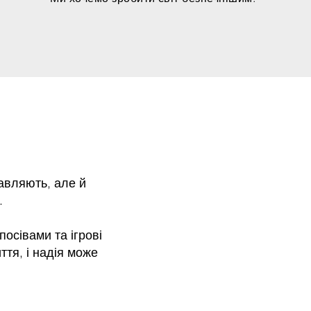
авляють, але й
.
осівами та ігрові
тя, і надія може