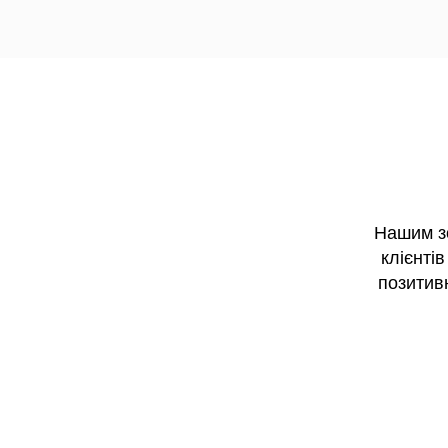
Нашим з
клієнті
позитивн